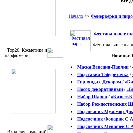
Всё д
Начало
>>
Фейерверки и пиро
Фестивальные ш
Фестивальные шары
Top20: Косметика и
парфюмерия
Новинки 
Маска Венеция-Павлин
/
Подставка Табуреточка
/
Гирлянда с Декором
/
«Би
Носок декоративный
/
«Б
Набор Шаров
/
«Бизнес-Б
Набор Рождественских Ш
Подсвечник Мухомор-До
Подсвечник Фонарик С 
Подсвечник Мешочек С 
Вход для компаний