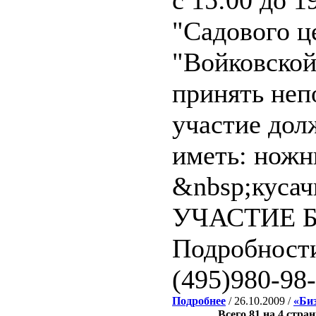
с 15:00 до 1
"Садового ц
"Войковско
принять неп
участие дол
иметь: ножн
&nbsp;кусач
УЧАСТИЕ Б
Подробност
(495)980-98
Подробнее
/ 26.10.2009 /
«Би
Всего 81 на 4 стра