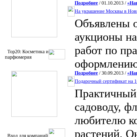
Подробнее
/ 01.10.2013 /
«На
На украшение Москвы в Новы
Объявлены 
аукционы н
работ по пр
Top20: Косметика и
парфюмерия
оформлению
Подробнее
/ 30.09.2013 /
«На
Подарочный сертификат на 1
Практичный
садоводу, ф
любителю к
растений. О
Вход для компаний