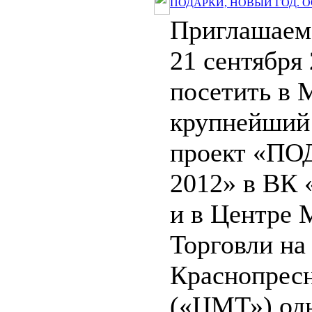
ПОДАРКИ, НОВЫЙ ГОД. О
Приглашаем 
21 сентября 
посетить в 
крупнейший
проект «П
2012» в ВК 
и в Центре
Торговли на
Краснопресн
(«ЦМТ») од