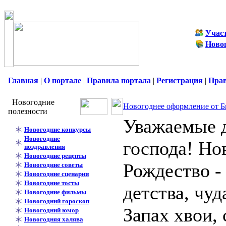
Учас
Ново
Главная
|
О портале
|
Правила портала
|
Регистрация
|
Пра
Новогодние
Новогоднее оформление от Б
полезности
Уважаемые 
Новогодние конкурсы
Новогодние
господа!
Но
поздравления
Новогодние рецепты
Рождество -
Новогодние советы
Новогодние сценарии
Новогодние тосты
детства, чу
Новогодние фильмы
Новогодний гороскоп
Запах хвои, 
Новогодний юмор
Новогодняя халява