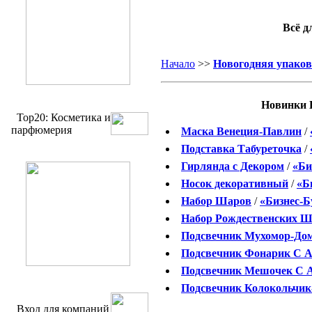
Всё д
Начало
>>
Новогодняя упако
Новинки 
Top20: Косметика и
парфюмерия
Маска Венеция-Павлин
/
Подставка Табуреточка
/
Гирлянда с Декором
/
«Би
Носок декоративный
/
«Б
Набор Шаров
/
«Бизнес-Б
Набор Рождественских Ш
Подсвечник Мухомор-До
Подсвечник Фонарик С 
Подсвечник Мешочек С 
Подсвечник Колокольчик
Вход для компаний