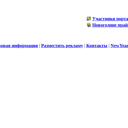
Участники порт
Новогодние прай
вовая информация
|
Разместить рекламу
|
Контакты
|
NewYear