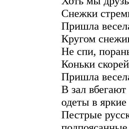
Хоть мы друзь
Снежки стреми
Пришла весела
Кругом снежи
Не спи, поран
Коньки скорей
Пришла весел
В зал вбегают
одеты в яркие
Пестрые русс
подпоясанные