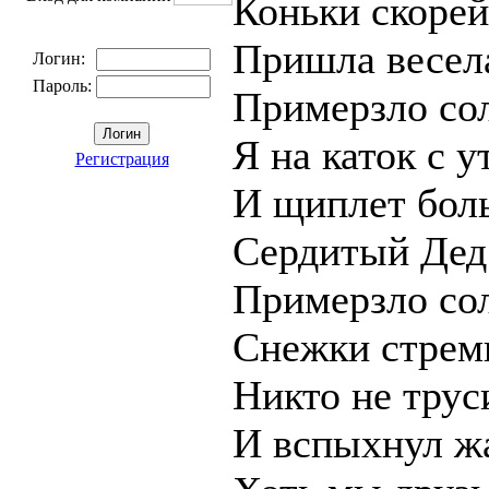
Коньки скорей
Пришла весел
Логин:
Пароль:
Примерзло сол
Я на каток с у
Регистрация
И щиплет бол
Сердитый Дед
Примерзло сол
Снежки стреми
Никто не труси
И вспыхнул ж