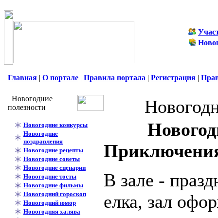
Учас
Ново
Главная
|
О портале
|
Правила портала
|
Регистрация
|
Пра
Новогодние
Новогодн
полезности
Новогод
Новогодние конкурсы
Новогодние
поздравления
Приключения
Новогодние рецепты
Новогодние советы
Новогодние сценарии
В зале - праз
Новогодние тосты
Новогодние фильмы
Новогодний гороскоп
елка, зал офо
Новогодний юмор
Новогодняя халява