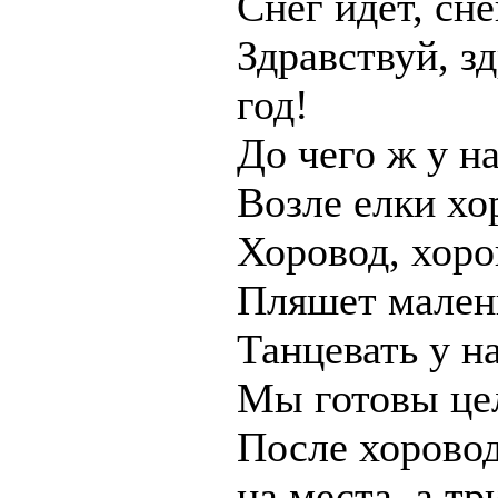
Снег идет, снег
Здравствуй, з
год!
До чего ж у н
Возле елки хо
Хоровод, хоров
Пляшет мален
Танцевать у н
Мы готовы це
После хоровод
на места, а т