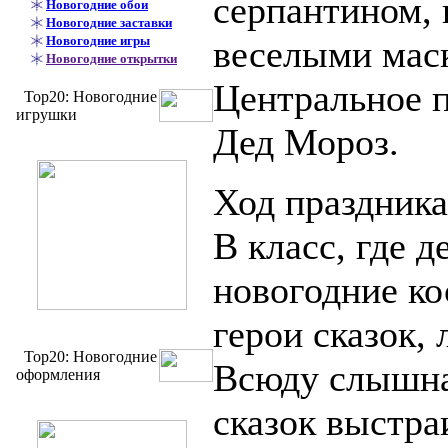
серпантином,
Новогодние обои
Новогодние заставки
Новогодние игры
веселыми мас
Новогодние открытки
Центральное п
Top20: Новогодние
игрушки
Дед Мороз.
Ход праздника
В класс, где д
новогодние ко
герои сказок,
Top20: Новогодние
Всюду слышна
оформления
сказок выстра