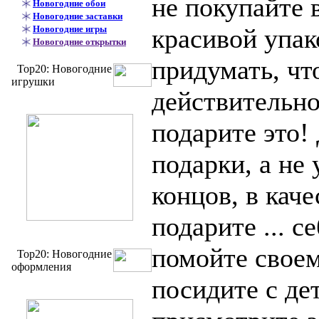
не покупайте 
Новогодние обои
Новогодние заставки
Новогодние игры
красивой упак
Новогодние открытки
придумать, чт
Top20: Новогодние
игрушки
действительно
подарите это!
подарки, а не 
концов, в каче
подарите ... с
помойте свое
Top20: Новогодние
оформления
посидите с де