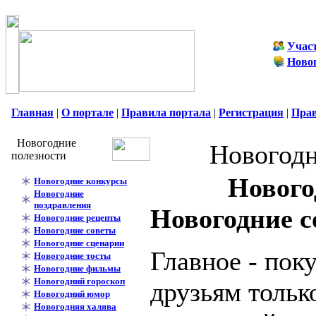
Учас
Ново
Главная
|
О портале
|
Правила портала
|
Регистрация
|
Пра
Новогодние
Новогодн
полезности
Нового
Новогодние конкурсы
Новогодние
поздравления
Новогодние с
Новогодние рецепты
Новогодние советы
Новогодние сценарии
Главное - по
Новогодние тосты
Новогодние фильмы
Новогодний гороскоп
друзьям тольк
Новогодний юмор
Новогодняя халява