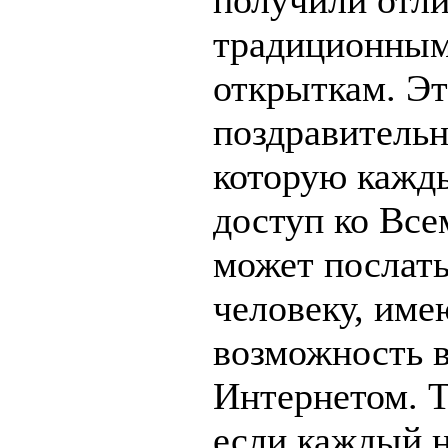
получили отл
традиционны
открыткам. Эт
поздравительн
которую кажды
доступ ко Все
может послат
человеку, им
возможность в
Интернетом. Т
если каждый 